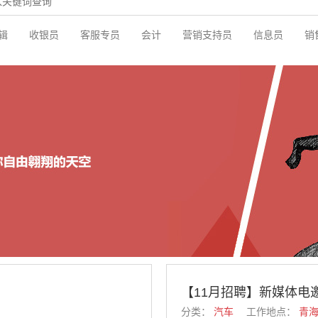
辑
收银员
客服专员
会计
营销支持员
信息员
销
【11月招聘】新媒体电
分类：
汽车
工作地点：
青