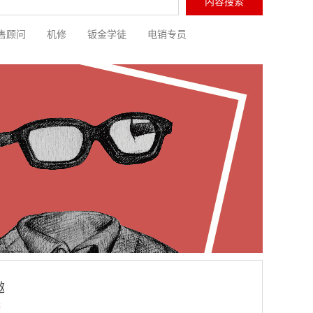
售顾问
机修
钣金学徒
电销专员
邀
海